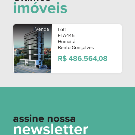
imóveis
0
R$ 1.500.000,00
Venda
Loft
FLA445
Humaitá
Bento Gonçalves
R$ 486.564,08
assine nossa
newsletter