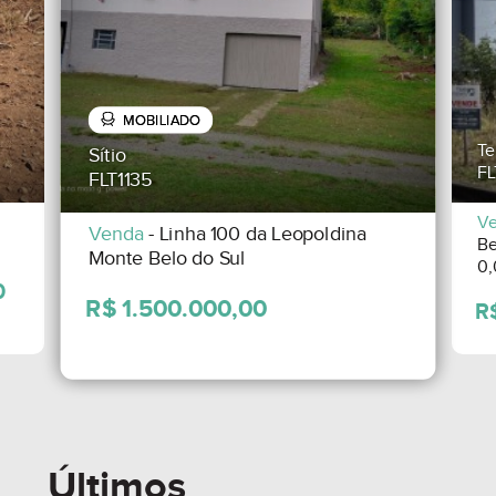
MOBILIADO
Te
Sítio
FL
FLT1135
V
Venda
- Linha 100 da Leopoldina
Be
Monte Belo do Sul
0
Últimos