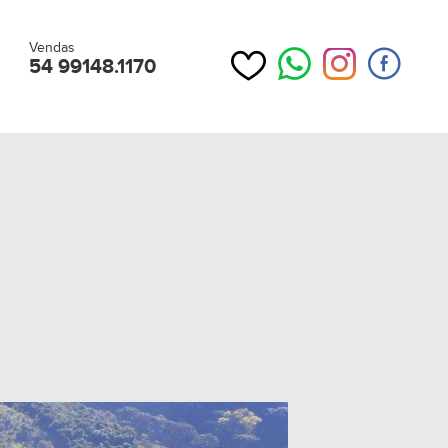
Vendas
54 99148.1170