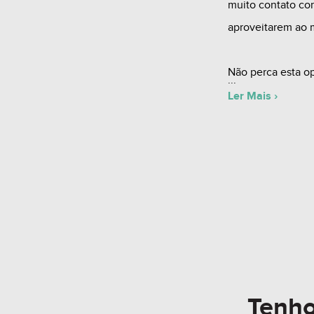
muito contato co
aproveitarem ao 
Não perca esta o
um de nossos cor
Ler Mais ›
* Obs: Valores e 
prévio aviso.
Tenh