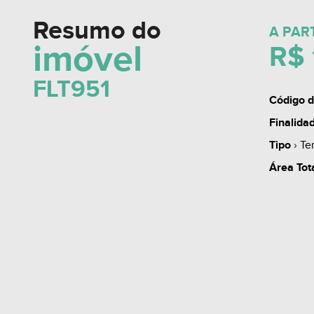
Resumo do
A PAR
imóvel
R$ 
FLT951
Código d
Finalida
Tipo
› Te
Área Tot