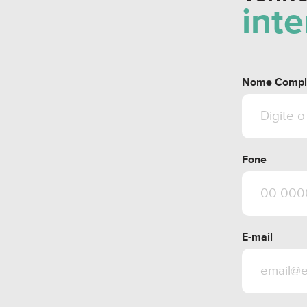
int
Nome Compl
Fone
E-mail