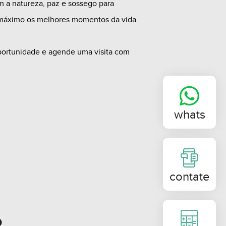
m a natureza, paz e sossego para
máximo os melhores momentos da vida.
portunidade e agende uma visita com
retores.
disponibilidades sujeitos a alteração sem
whats
contate
o