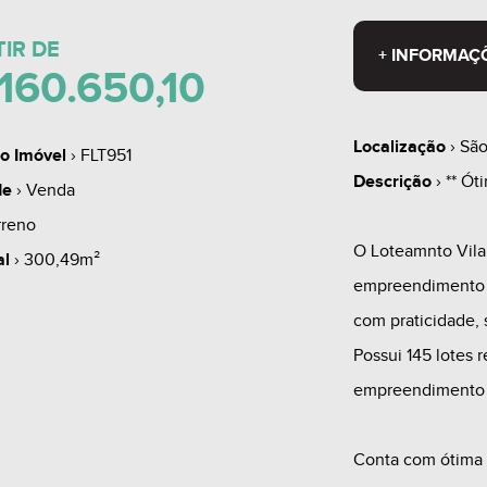
TIR DE
+ INFORMAÇ
160.650,10
Localização
› São
o Imóvel
› FLT951
Descrição
› ** Ót
de
› Venda
rreno
O Loteamnto Vila
al
› 300,49m²
empreendimento i
com praticidade,
Possui 145 lotes
empreendimento 
Conta com ótima p