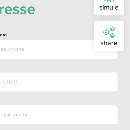
eresse
simule
eto
share