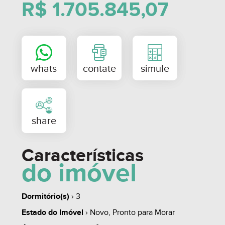
R$ 1.705.845,07
Obs: Valor e disponibilidade sujeitos a alteração
sem prévio aviso.
Características
do imóvel
Dormitório(s)
› 3
Estado do Imóvel
› Novo, Pronto para Morar