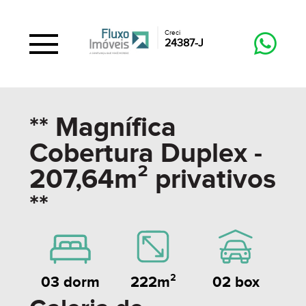
Creci
24387-J
** Magnífica
Cobertura Duplex -
207,64m² privativos
**
222m²
02 box
03 dorm