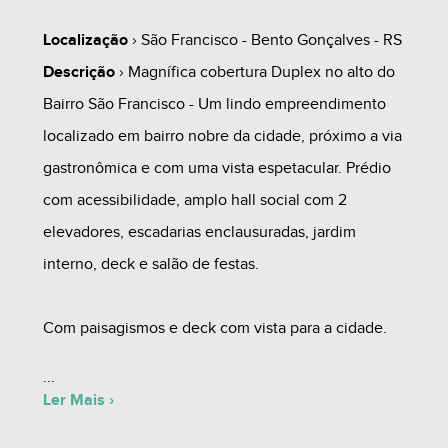
Localização
› São Francisco - Bento Gonçalves - RS
Descrição
› Magnífica cobertura Duplex no alto do
Bairro São Francisco - Um lindo empreendimento
localizado em bairro nobre da cidade, próximo a via
gastronômica e com uma vista espetacular. Prédio
com acessibilidade, amplo hall social com 2
elevadores, escadarias enclausuradas, jardim
interno, deck e salão de festas.
Com paisagismos e deck com vista para a cidade.
Agende uma visita a este lindo imóvel com um de
Ler Mais ›
nossos corretores e surpreenda-se.