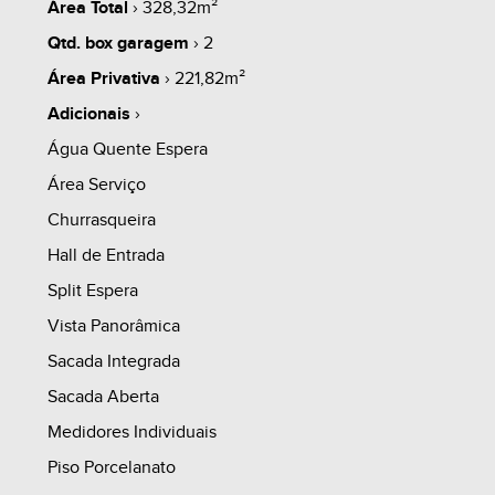
Área Total
› 328,32m²
whats
contate
simule
Qtd. box garagem
› 2
Área Privativa
› 221,82m²
Adicionais
›
Água Quente Espera
share
Área Serviço
Churrasqueira
Hall de Entrada
Split Espera
Vista Panorâmica
Sacada Integrada
Sacada Aberta
Medidores Individuais
Piso Porcelanato