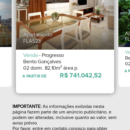
Ap
Apartamento
FL
FLA523
V
Venda
- Progresso
Be
Bento Gonçalves
02
02 dorm. 82,10m² área p.
IMPORTANTE:
As informações exibidas nesta
página fazem parte de um anúncio publicitário, e
podem ser alteradas, inclusive quanto ao valor, sem
aviso prévio.
Por favor, entre em contato conosco para obter