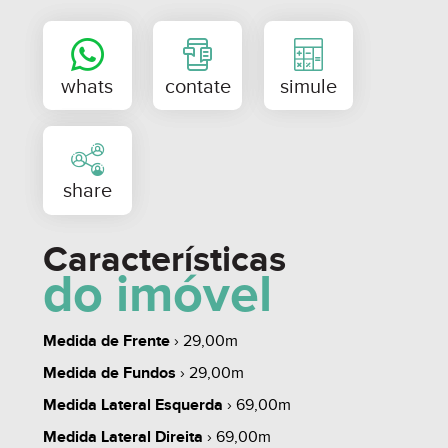
Valores e disponibilidades sujeitos a alteração sem
prévio aviso.
Não perca esta oportunidade, agende uma visita
com um de nossos corretores.
Características
do imóvel
Medida de Frente
› 29,00m
Medida de Fundos
› 29,00m
Medida Lateral Esquerda
› 69,00m
whats
contate
simule
Medida Lateral Direita
› 69,00m