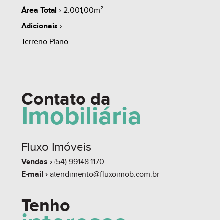
Área Total
› 2.001,00m²
Adicionais
›
Terreno Plano
share
Contato da
Imobiliária
Fluxo Imóveis
Vendas ›
(54) 99148.1170
E-mail ›
atendimento@fluxoimob.com.br
Tenho