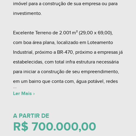
imóvel para a construção de sua empresa ou para
investimento.
Excelente Terreno de 2.001 m² (29,00 x 69,00),
com boa área plana, localizado em Loteamento
Industrial, próximo a BR-470, próximo a empresas já
estabelecidas, com total infra estrutura necessária
para iniciar a construção de seu empreendimento,
em um bairro que conta com, água potável, redes
de esgoto pluvial e cloacal e de energia elétrica
Ler Mais ›
com iluminação pública e ruas pavimentadas.
A PARTIR DE
*Obs: Estudamos possibilidade de permuta por
R$ 700.000,00
imóveis prontos. Valor Negociável.