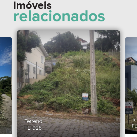
Imóveis
relacionados
Te
Terreno
FL
FLT928