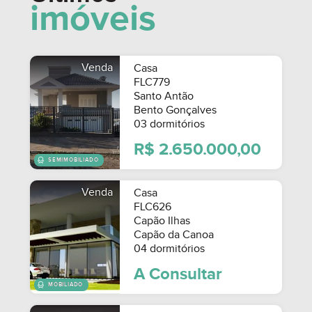
imóveis
R$ 240.000,00
Venda
Casa
FLC779
Santo Antão
Bento Gonçalves
03 dormitórios
R$ 2.650.000,00
Venda
Casa
FLC626
Capão Ilhas
Capão da Canoa
04 dormitórios
A Consultar