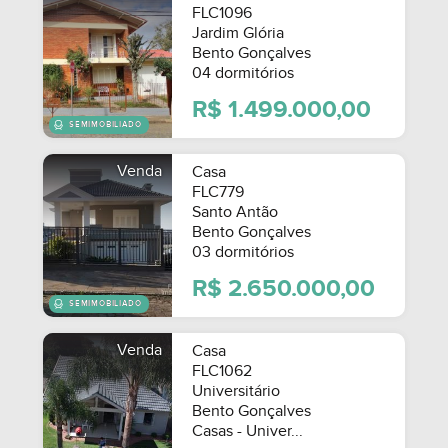
FLC1096
Jardim Glória
MOBILIADO
Bento Gonçalves
04 dormitórios
R$ 1.499.000,00
Venda
Casa
FLC779
Santo Antão
Bento Gonçalves
03 dormitórios
SEMIMOBILIADO
R$ 2.650.000,00
Venda
Casa
FLC1062
Universitário
Bento Gonçalves
Casas - Univer...