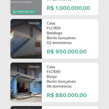
R$ 1.000.000,00
Venda
Casa
FLC1109
Botafogo
Bento Gonçalves
02 dormitórios
SEMIMOBILIADO
R$ 950.000,00
Venda
Casa
FLC1061
Borgo
Bento Gonçalves
06 dormitórios
R$ 880.000,00