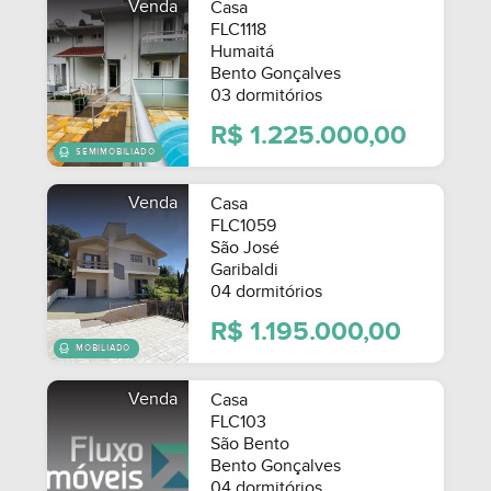
Venda
Casa
FLC1118
Humaitá
Bento Gonçalves
03 dormitórios
R$ 1.225.000,00
Venda
Casa
FLC1059
São José
Garibaldi
04 dormitórios
R$ 1.195.000,00
Venda
Casa
FLC103
SEMIMOBILIADO
São Bento
Bento Gonçalves
04 dormitórios