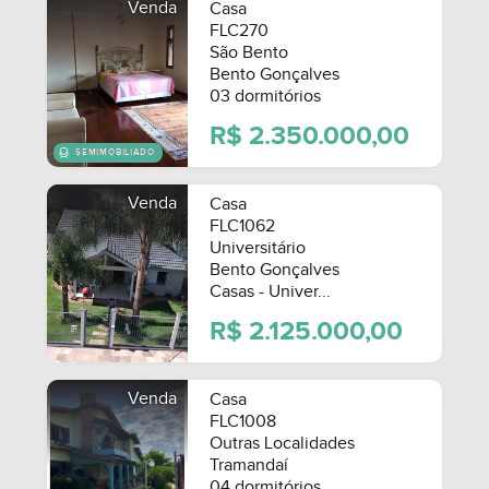
Venda
Casa
FLC270
São Bento
Bento Gonçalves
03 dormitórios
R$ 2.350.000,00
Venda
Casa
FLC1062
Universitário
Bento Gonçalves
Casas - Univer...
R$ 2.125.000,00
Venda
Casa
FLC1008
SEMIMOBILIADO
Outras Localidades
Tramandaí
04 dormitórios