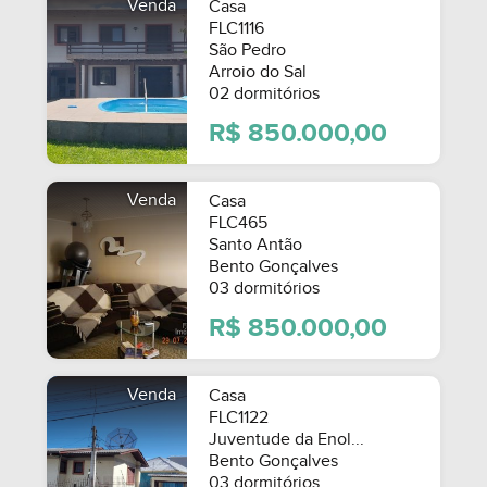
Venda
Casa
FLC1116
São Pedro
Arroio do Sal
02 dormitórios
R$ 850.000,00
SEMIMOBILIADO
Venda
Casa
FLC465
Santo Antão
Bento Gonçalves
03 dormitórios
R$ 850.000,00
Venda
Casa
FLC1122
MOBILIADO
Juventude da Enol...
Bento Gonçalves
03 dormitórios