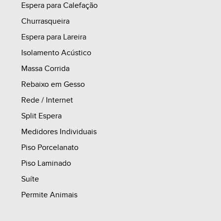
_ Guarita;
Espera para Calefação
_ Playground;
Churrasqueira
_ Espaço pet com pergolado;
Espera para Lareira
_ Quiosque com churrasqueira;
Isolamento Acústico
_ Hall de entrada com pé direito elevado;
Massa Corrida
_ Salão de festas;
Rebaixo em Gesso
_ Brinquedoteca;
Rede / Internet
_ Academia;
Split Espera
_ Garden;
Medidores Individuais
_ Pilotis;
Piso Porcelanato
_ Ambientes do térreo mobiliados e equipados;
Piso Laminado
Suíte
Permite Animais