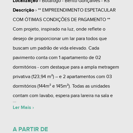
Localização
› Botafogo - Bento Gonçalves - RS
Descrição
› ** EMPREENDIMENTO ESPETACULAR
COM ÓTIMAS CONDIÇÕES DE PAGAMENTO **
Com projeto, inspirado na luz, onde reflete o
desejo de proporcionar um lar para todos que
buscam um padrão de vida elevado. Cada
pavimento conta com 1 apartamento de 02
dormitórios - com destaque para a ampla metragem
privativa (123,94 m²) – e 2 apartamentos com 03
dormitórios (144m² e 145m²). Todas as unidades
contam com lavabo, espera para lareira na sala e
espera para calefação nos dormitórios, além de
Ler Mais ›
possuírem vistas incríveis e excelente luminosidade
e ainda contam com:
A PARTIR DE