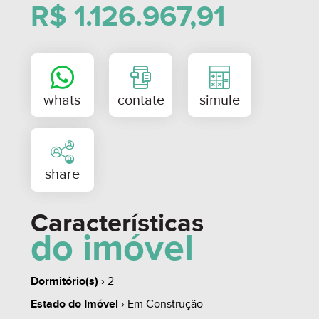
R$ 1.126.967,91
** Opções de planta: com sacada aberta ou fechada
(consultar) * Espera para calefação nos dormitórios *
Churrasqueira com ponto de gás * Piso porcelanato
em grandes formatos na área social * Piso laminado
nos dormitórios * Manta acústica no piso, em todo o
apartamento * Forro de gesso em todo o
apartamento * Acabamento das paredes em massa
corrida * Ponto para lareira pellet * Espera para ar-
condicionado Split Cassete na sala * Espera para ar-
Características
condicionado Split nos dormitórios * Esquadrias
do imóvel
externas em alumínio preto * Vidros laminados na
área social com desempenho térmico e acústico *
Dormitório(s)
› 2
Vidros insulados nos dormitórios * Guarda-corpo
Estado do Imóvel
› Em Construção