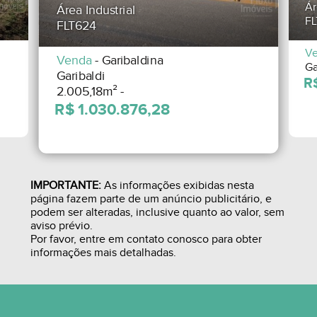
Ár
Área Industrial
FL
FLT624
V
Venda
- Garibaldina
Ga
Garibaldi
2.005,18m² -
IMPORTANTE:
As informações exibidas nesta
página fazem parte de um anúncio publicitário, e
podem ser alteradas, inclusive quanto ao valor, sem
aviso prévio.
Por favor, entre em contato conosco para obter
informações mais detalhadas.