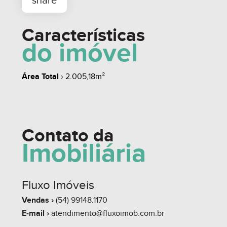
Características
do imóvel
Área Total
› 2.005,18m²
whats
contate
simule
Contato da
Imobiliária
share
Fluxo Imóveis
Vendas ›
(54) 99148.1170
E-mail ›
atendimento@fluxoimob.com.br