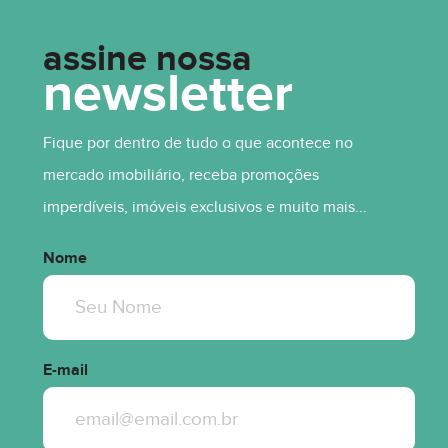
assine nossa
newsletter
R$ 1.030.876,28
Fique por dentro de tudo o que acontece no
mercado imobiliário, receba promoções
imperdíveis, imóveis exclusivos e muito mais...
Nome
E-mail